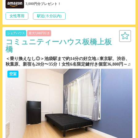
3,000円分プレゼント！
女性専用
駅近(５分以内)
シェアハウス
最大7,000円引き
コミュニティーハウス板橋上板
橋
＜乗り換えなし◎＞池袋駅まで約14分の好立地♫東京駅、渋谷、
秋葉原、新宿も20分〜35分！女性6名限定鍵付き個室36,800円～♫
空室