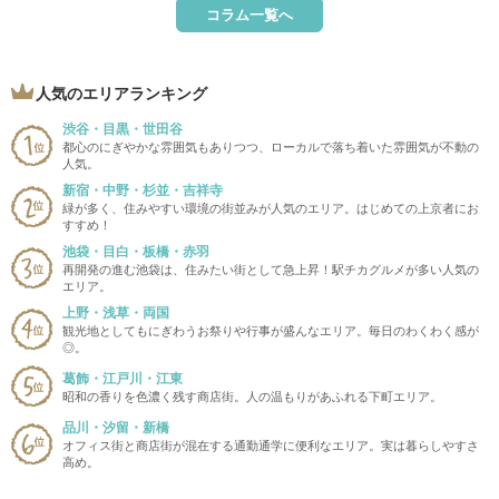
コラム一覧へ
人気のエリアランキング
渋谷・目黒・世田谷
都心のにぎやかな雰囲気もありつつ、ローカルで落ち着いた雰囲気が不動の
人気。
新宿・中野・杉並・吉祥寺
緑が多く、住みやすい環境の街並みが人気のエリア。はじめての上京者にお
すすめ！
池袋・目白・板橋・赤羽
再開発の進む池袋は、住みたい街として急上昇！駅チカグルメが多い人気の
エリア。
上野・浅草・両国
観光地としてもにぎわうお祭りや行事が盛んなエリア。毎日のわくわく感が
◎。
葛飾・江戸川・江東
昭和の香りを色濃く残す商店街。人の温もりがあふれる下町エリア。
品川・汐留・新橋
オフィス街と商店街が混在する通勤通学に便利なエリア。実は暮らしやすさ
高め。