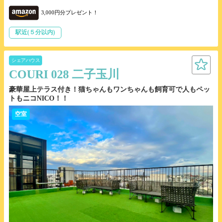
3,000円分プレゼント！
駅近(５分以内)
シェアハウス
COURI 028 二子玉川
豪華屋上テラス付き！猫ちゃんもワンちゃんも飼育可で人もペッ
トもニコNICO！！
空室