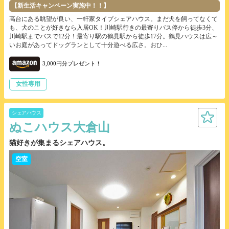
【新生活キャンペーン実施中！！】
高台にある眺望が良い、一軒家タイプシェアハウス。まだ犬を飼ってなくて
も、犬のことが好きなら入居OK！川崎駅行きの最寄りバス停から徒歩3分、
川崎駅までバスで12分！最寄り駅の鶴見駅から徒歩17分。鶴見ハウスは広～
いお庭があってドッグランとして十分遊べる広さ。おひ...
3,000円分プレゼント！
女性専用
シェアハウス
ぬこハウス大倉山
猫好きが集まるシェアハウス。
空室