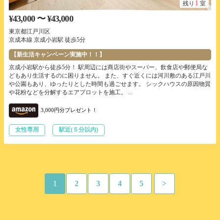
1
残り
室
¥43,000 〜 ¥43,000
東京都江戸川区
京成本線 京成小岩駅 徒歩5分
【新生活キャンペーン実施中！！】
京成小岩駅から徒歩5分！ 駅周辺には商店街やスーパー、飲食店や郵便局な
どもあり生活するのに困りません。 また、すぐ近くには河川敷のある江戸川
や公園もあり、ゆったりとした時間も過ごせます。 シックハウスの原因物質
や花粉などを分解するエアプロットを施工。 ...
3,000円分プレゼント！
女性専用
駅近(５分以内)
1
2
3
4
5
>