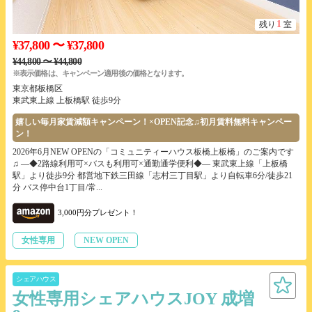
1
残り
室
¥37,800 〜 ¥37,800
¥44,800 〜 ¥44,800
※表示価格は、キャンペーン適用後の価格となります。
東京都板橋区
東武東上線 上板橋駅 徒歩9分
嬉しい毎月家賃減額キャンペーン！×OPEN記念♫初月賃料無料キャンペー
ン！
2026年6月NEW OPENの「コミュニティーハウス板橋上板橋」のご案内です
♫ ―◆2路線利用可×バスも利用可×通勤通学便利◆― 東武東上線「上板橋
駅」より徒歩9分 都営地下鉄三田線「志村三丁目駅」より自転車6分/徒歩21
分 バス停中台1丁目/常...
3,000円分プレゼント！
女性専用
NEW OPEN
シェアハウス
女性専用シェアハウスJOY 成増