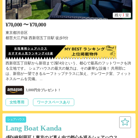
1
残り
室
¥70,000 〜 ¥70,000
東京都渋谷区
都営大江戸線 西新宿五丁目駅 徒歩9分
西新宿五丁目駅から新宿まで2駅4分という、都心で最高のフットワークを誇
る立地です。 シェアハウスの最大の魅力は、その豪華な設備！ 共用部に
は、新宿が一望できるルーフトップテラスに加え、テレワーク室、フィット
ネスルームを完備。 ...
3,000円分プレゼント！
女性専用
ワークスペースあり
シェアハウス
Lang Boat Kanda
4駅6線利用可！東京のど真ん中で都心を巡るシェアハウス