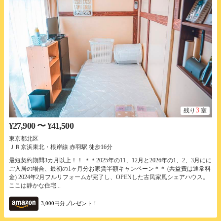
3
残り
室
¥27,900 〜 ¥41,500
東京都北区
ＪＲ京浜東北・根岸線 赤羽駅 徒歩16分
最短契約期間3カ月以上！！ ＊＊2025年の11、12月と2026年の1、2、3月にに
ご入居の場合、最初の1ヶ月分お家賃半額キャンペーン＊＊ (共益費は通常料
金) 2024年2月フルリフォームが完了し、OPENした古民家風シェアハウス。
ここは静かな住宅...
3,000円分プレゼント！