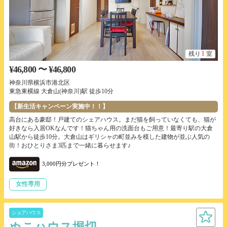
1
残り
室
¥46,800 〜 ¥46,800
神奈川県横浜市港北区
東急東横線 大倉山(神奈川)駅 徒歩10分
【新生活キャンペーン実施中！！】
高台にある豪邸！戸建てのシェアハウス。まだ猫を飼っていなくても、猫が
好きなら入居OKなんです！猫ちゃん用の洗面台もご用意！最寄り駅の大倉
山駅から徒歩10分。大倉山はギリシャの町並みを模した建物が並ぶ人気の
街！おひとりさま3匹まで一緒に暮らせます♪
3,000円分プレゼント！
女性専用
シェアハウス
ぬこハウス堀切