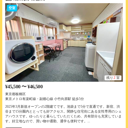
空室
2
残り
室
¥45,500 〜 ¥46,500
東京都板橋区
東京メトロ有楽町線・副都心線 小竹向原駅 徒歩5分
2025年3月新規オープンの2階建てです。池袋まで5分で直通です。新宿、渋
谷まで15分圏内ととっても好アクセス。閑静な住宅街にある女性専用のシェ
アハウスです。ゆったりと暮らしていただくため、共有部分も充実していま
す。好立地なので、買い物や通勤、通学も便利です。...