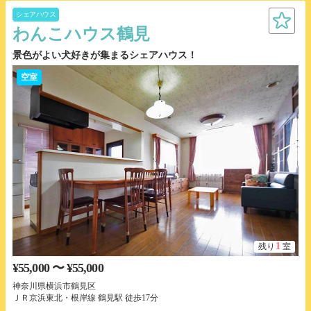
シェアハウス
わんこハウス鶴見
景色がよい犬好きが集まるシェアハウス！
空室
1
残り
室
¥55,000 〜 ¥55,000
神奈川県横浜市鶴見区
ＪＲ京浜東北・根岸線 鶴見駅 徒歩17分