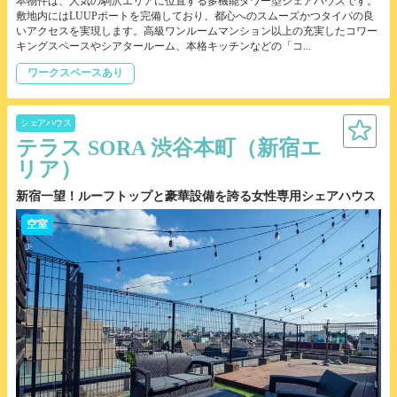
本物件は、人気の駒沢エリアに位置する多機能タワー型シェアハウスです。
敷地内にはLUUPポートを完備しており、都心へのスムーズかつタイパの良
いアクセスを実現します。高級ワンルームマンション以上の充実したコワー
キングスペースやシアタールーム、本格キッチンなどの「コ...
ワークスペースあり
シェアハウス
テラス SORA 渋谷本町（新宿エ
リア）
新宿一望！ルーフトップと豪華設備を誇る女性専用シェアハウス
空室