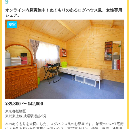
9
オンライン内見実施中！ぬくもりのあるログハウス風、女性専用
シェア。
空室
¥39,800 〜 ¥42,000
東京都板橋区
東武東上線 成増駅 徒歩9分
木のぬくもりを大切にした、ログハウス風のお部屋です。 治安のいい住宅街
にある住み易い女性専用シェアハウス。東武東上線は、快速、急行、通勤急