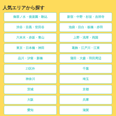
人気エリアから探す
御茶ノ水・後楽園・駒込
新宿・中野・杉並・吉祥寺
渋谷・目黒・世田谷
池袋・目白・板橋・赤羽
六本木・赤坂・青山
上野・浅草・両国
東京・日本橋・神田
葛飾・江戸川・江東
品川・汐留・新橋
蒲田・大森・羽田周辺
23区外
千葉
神奈川
埼玉
茨城
京都
大阪
兵庫
愛知
滋賀