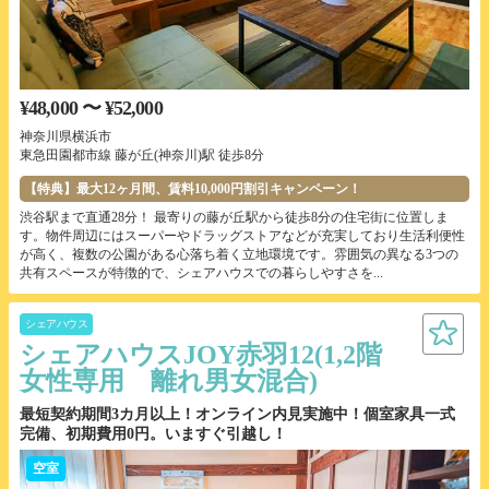
¥48,000 〜 ¥52,000
神奈川県横浜市
東急田園都市線 藤が丘(神奈川)駅 徒歩8分
【特典】最大12ヶ月間、賃料10,000円割引キャンペーン！
渋谷駅まで直通28分！ 最寄りの藤が丘駅から徒歩8分の住宅街に位置しま
す。物件周辺にはスーパーやドラッグストアなどが充実しており生活利便性
が高く、複数の公園がある心落ち着く立地環境です。雰囲気の異なる3つの
共有スペースが特徴的で、シェアハウスでの暮らしやすさを...
シェアハウス
シェアハウスJOY赤羽12(1,2階
女性専用 離れ男女混合)
最短契約期間3カ月以上！オンライン内見実施中！個室家具一式
完備、初期費用0円。いますぐ引越し！
空室