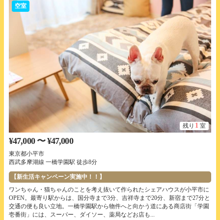
空室
1
残り
室
¥47,000 〜 ¥47,000
東京都小平市
西武多摩湖線 一橋学園駅 徒歩8分
【新生活キャンペーン実施中！！】
ワンちゃん・猫ちゃんのことを考え抜いて作られたシェアハウスが小平市に
OPEN。最寄り駅からは、国分寺まで3分、吉祥寺まで20分、新宿まで27分と
交通の便も良い立地。一橋学園駅から物件へと向かう道にある商店街「学園
壱番街」には、スーパー、ダイソー、薬局などお店も...