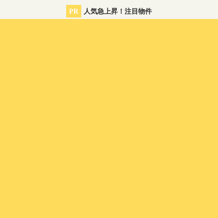
PR
人気急上昇！注目物件
シェアハウス
シェアハウス
Gran横浜上大岡
シェアプレイス五反野
THE
29,800円〜
0円〜
88,00
徒歩1分
京浜急行本線 上大岡駅 徒歩13分
東武伊勢崎線 五反野駅 徒歩8分
充実のワ
女性限定♪ 2026年3月末オー
ハイクオリティ物件をお手軽
【全
大塚駅徒歩
プン
に！
駅徒歩
ング
豊かに
運営会社について
シェアハウスとは
サイトポリシー・利用規約
プライバシーポリシー
メルマガ登録
物件掲載はこちら
物件についてのご相談