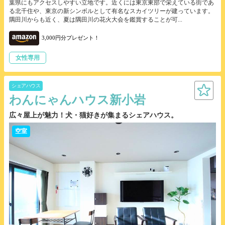
葉県にもアクセスしやすい立地です。近くには東京東部で栄えている街であ
る北千住や、東京の新シンボルとして有名なスカイツリーが建っています。
隅田川からも近く、夏は隅田川の花火大会を鑑賞することが可...
3,000円分プレゼント！
女性専用
シェアハウス
わんにゃんハウス新小岩
広々屋上が魅力！犬・猫好きが集まるシェアハウス。
空室