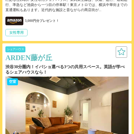
行、準急など池袋から一つ目の停車駅！東京メトロでは、横浜中華街までの
直通運転もあります。近代的な施設と昔ながらの商店街が...
3,000円分プレゼント！
女性専用
シェアハウス
ARDEN藤が丘
渋谷30分圏内！イバショ選べる3つの共用スペース。英語が学べ
るシェアハウスなら！
空室