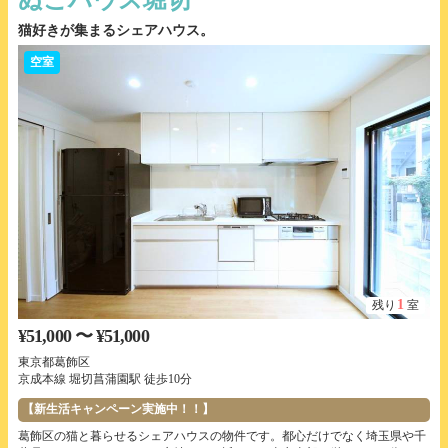
猫好きが集まるシェアハウス。
空室
1
残り
室
¥51,000 〜 ¥51,000
東京都葛飾区
京成本線 堀切菖蒲園駅 徒歩10分
【新生活キャンペーン実施中！！】
葛飾区の猫と暮らせるシェアハウスの物件です。都心だけでなく埼玉県や千