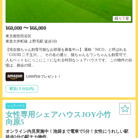
3
残り
室
¥60,000 〜 ¥66,000
東京都世田谷区
東急大井町線 上野毛駅 徒歩3分
【現在猫ちゃん飼育可能なお部屋を募集中♪♪】 通称「NICO」と呼ばれる
「COURI 二子玉川」。 その名の通り、猫ちゃんもワンちゃんも飼育可で、
人もペットもにっこにこ！になれる特別なシェアハウスです。 この物件の自
慢は、都会の喧...
3,000円分プレゼント！
駅近(５分以内)
シェアハウス
女性専用シェアハウスJOY小竹
向原5
オンライン内見実施中！池袋まで電車で5分！女性にうれしい駅
徒歩5分の駅チカ物件。