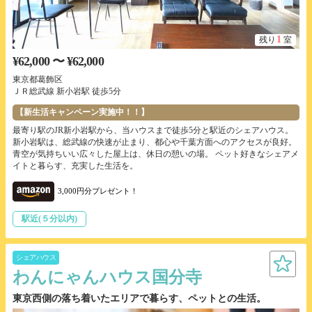
1
残り
室
¥62,000 〜 ¥62,000
東京都葛飾区
ＪＲ総武線 新小岩駅 徒歩5分
【新生活キャンペーン実施中！！】
最寄り駅のJR新小岩駅から、当ハウスまで徒歩5分と駅近のシェアハウス。
新小岩駅は、総武線の快速が止まり、都心や千葉方面へのアクセスが良好。
青空が気持ちいい広々した屋上は、休日の憩いの場。 ペット好きなシェアメ
イトと暮らす、充実した生活を。
3,000円分プレゼント！
駅近(５分以内)
シェアハウス
わんにゃんハウス国分寺
東京西側の落ち着いたエリアで暮らす、ペットとの生活。