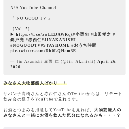
N/A YouTube Channel
『 NO GOOD TV 』
［Vol. 5］
▶️
https://t.co/xwLEDAWRqt
#小栗旬
#山田孝之
#
錦戸亮
#赤西仁
#JINAKANISHI
#NOGOODTV
#STAYHOME
#おうち時間
pic.twitter.com/Db0LQHcm3E
— Jin Akanishi 赤西 仁 (@Jin_Akanishi)
April 26,
2020
みなさん大物芸能人ばかり…！
サバンナ高橋さんと赤西仁さんのTwitterからは、リモート
飲み会の様子をYouTubeで見れます。
お酒とつまみを用意してYouTubeを見れば、
大物芸能人の
みなさんと一緒にお酒を飲んだ気分になれるかも・・・？