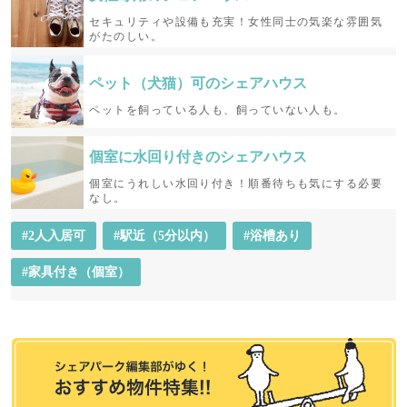
セキュリティや設備も充実！女性同士の気楽な雰囲気
がたのしい。
ペット（犬猫）可の
シェアハウス
ペットを飼っている人も、飼っていない人も。
個室に水回り付きの
シェアハウス
個室にうれしい水回り付き！順番待ちも気にする必要
なし。
#2人入居可
#駅近（5分以内）
#浴槽あり
#家具付き（個室）