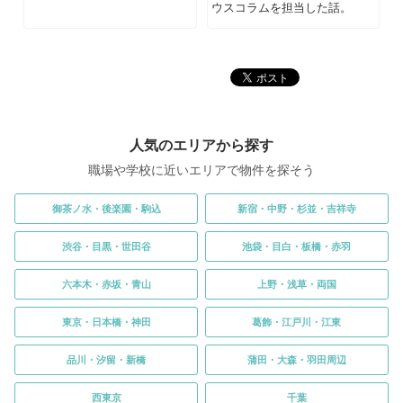
ウスコラムを担当した話。
人気のエリアから探す
職場や学校に近いエリアで物件を探そう
御茶ノ水・後楽園・駒込
新宿・中野・杉並・吉祥寺
渋谷・目黒・世田谷
池袋・目白・板橋・赤羽
六本木・赤坂・青山
上野・浅草・両国
東京・日本橋・神田
葛飾・江戸川・江東
品川・汐留・新橋
蒲田・大森・羽田周辺
西東京
千葉