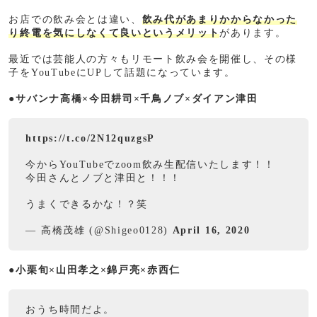
お店での飲み会とは違い、
飲み代があまりかからなかった
り終電を気にしなくて良いというメリット
があります。
最近では芸能人の方々もリモート飲み会を開催し、その様
子をYouTubeにUPして話題になっています。
●サバンナ高橋×今田耕司×千鳥ノブ×ダイアン津田
https://t.co/2N12quzgsP
今からYouTubeでzoom飲み生配信いたします！！
今田さんとノブと津田と！！！
うまくできるかな！？笑
— 高橋茂雄 (@Shigeo0128)
April 16, 2020
●小栗旬×山田孝之×錦戸亮×赤西仁
おうち時間だよ。