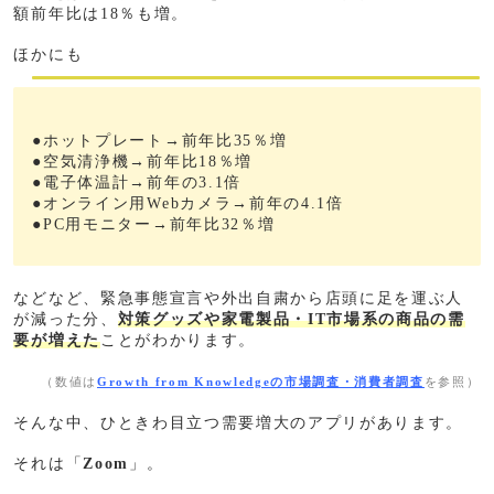
額前年比は18％も増。
ほかにも
●ホットプレート→前年比35％増
●空気清浄機→前年比18％増
●電子体温計→前年の3.1倍
●オンライン用Webカメラ→前年の4.1倍
●PC用モニター→前年比32％増
などなど、緊急事態宣言や外出自粛から店頭に足を運ぶ人
が減った分、
対策グッズや家電製品・IT市場系の商品の需
要が増えた
ことがわかります。
（数値は
Growth from Knowledgeの市場調査・消費者調査
を参照）
そんな中、ひときわ目立つ需要増大のアプリがあります。
それは「
Zoom
」。