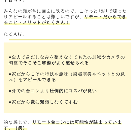
みんなの顔が常に画面に映るので、こそっと1対1で喋った
りアピールすることは難しいですが、
リモートだからでき
ること・メリットがたくさん！
たとえば、
●全力で身だしなみを整えなくても光の加減やカメラの
調整で
そこそこ容姿がよく魅せられる
●家だからこその特技や趣味（楽器演奏やペットとの戯
れ）を
アピールできる
●外での合コンより
圧倒的にコスパが良い
●家だから
変に緊張しなくてすむ
的な感じで、
リモート合コンには可能性が詰まっていま
す。（笑）