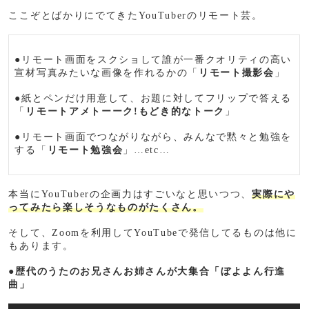
ここぞとばかりにでてきたYouTuberのリモート芸。
●リモート画面をスクショして誰が一番クオリティの高い
宣材写真みたいな画像を作れるかの「
リモート撮影会
」
●紙とペンだけ用意して、お題に対してフリップで答える
「
リモートアメトーーク!もどき的なトーク
」
●リモート画面でつながりながら、みんなで黙々と勉強を
する「
リモート勉強会
」…etc…
本当にYouTuberの企画力はすごいなと思いつつ、
実際にや
ってみたら楽しそうなものがたくさん。
そして、Zoomを利用してYouTubeで発信してるものは他に
もあります。
●歴代のうたのお兄さんお姉さんが大集合「ぼよよん行進
曲」