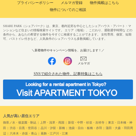
プライバシーポリシー
メルマガ登録
物件掲載はこちら
物件についてのご相談
SHARE PARK（シェアパーク）は、東京、都内近郊を中心としたシェアハウス・アパート・マ
ンションなど住まいの情報検索サイトです。 エリア（地域）、こだわり、通勤通学時間な どの
条件から、あなたの希望する物件を今すぐに検索することができます。 女性専用、個室、短期
可、バストイレ付きなど、人気条件のシェアハ ウスも多数掲載しています。
＼新着物件やキャンペーン情報を、お届けします！／
メルマガ
SNSで紹介された物件、記事特集はこちら
人気が高い居住エリア
御茶ノ水・後楽園・駒込
上野・浅草・両国
新宿・中野・杉並・吉祥寺
東京・日本橋・神
田
渋谷・目黒・世田谷
品川・汐留・新橋
池袋・目白・板橋・赤羽
蒲田・大森・羽田周
辺
六本木・赤坂・青山
葛飾・江戸川・江東