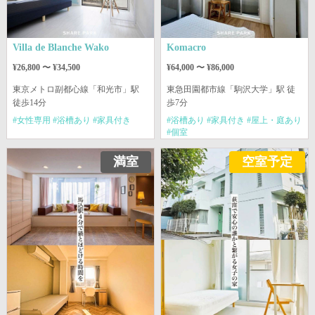
Villa de Blanche Wako
Komacro
¥26,800 〜 ¥34,500
¥64,000 〜 ¥86,000
東京メトロ副都心線
「和光市」駅
東急田園都市線
「駒沢大学」駅 徒
徒歩14分
歩7分
#女性専用 #浴槽あり #家具付き
#浴槽あり #家具付き #屋上・庭あり
#個室
満室
空室予定