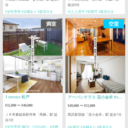
分
徒歩8分
#女性専用 #浴槽あり #家具付き
#2人入居可 #短期可 #家具付き
満室
空室
J terrace 松戸
アーバンテラス 花小金井 Pedal
¥32,000 〜 ¥40,000
¥49,000 〜 ¥52,000
ＪＲ常磐線各駅停車
「馬橋」駅 徒
西武新宿線
「花小金井」駅 徒歩7分
歩3分
#女性専用 #駅近（5分以内） #浴槽
#短期可 #浴槽あり #家具付き