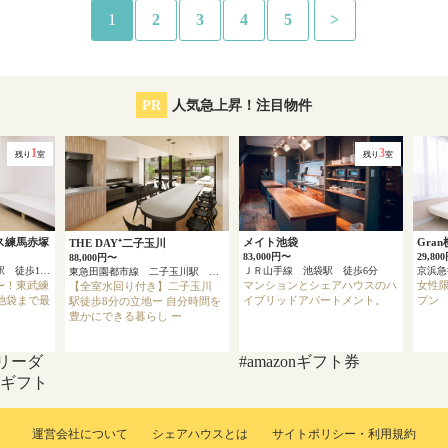
1
2
3
4
5
>
PR
人気急上昇！注目物件
1
3
残り
室
残り
室
ス練馬赤塚
メイト池袋
Gra
THE DAY⁺二子玉川
83,000円〜
29,80
88,000円〜
東武東上線 東武練馬駅 徒歩12分
ＪＲ山手線 池袋駅 徒歩6分
東急田園都市線 二子玉川駅 徒歩8分
円〜！東武練
マンションとシェアハウスのハ
女性限
【全室水回り付き】二子玉川
池袋まで最
イブリッドアパートメント。
プン
駅徒歩8分の立地ー 自分時間を
豊かにできる暮らし ー
リーダ
#amazonギフト券
onギフト
運営会社について
シェアハウスとは
サイトポリシー・利用規約