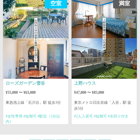
空室
満室
ローズガーデン雪谷
上野ハウス
¥55,000 〜 ¥63,000
¥47,000 〜 ¥85,000
東急池上線
「石川台」駅 徒歩3分
東京メトロ日比谷線
「入谷」駅 徒
歩5分
#女性専用 #短期可 #駅近（5分以
#2人入居可 #短期可 #水回り付き
内）