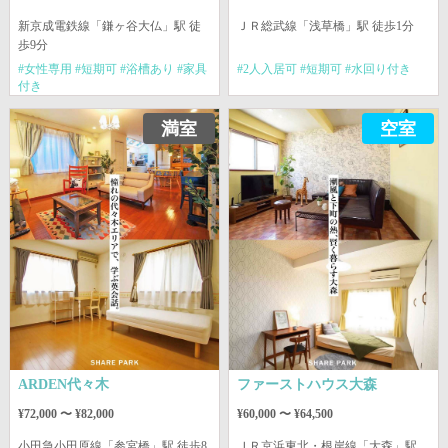
新京成電鉄線
「鎌ヶ谷大仏」駅 徒
ＪＲ総武線
「浅草橋」駅 徒歩1分
歩9分
#女性専用 #短期可 #浴槽あり #家具
#2人入居可 #短期可 #水回り付き
付き
満室
空室
ARDEN代々木
ファーストハウス大森
¥72,000 〜 ¥82,000
¥60,000 〜 ¥64,500
小田急小田原線
「参宮橋」駅 徒歩8
ＪＲ京浜東北・根岸線
「大森」駅