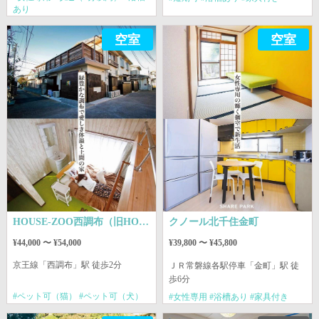
あり
空室
空室
HOUSE-ZOO西調布（旧HOUSE-ZOO弐番館）
クノール北千住金町
¥44,000 〜 ¥54,000
¥39,800 〜 ¥45,800
京王線
「西調布」駅 徒歩2分
ＪＲ常磐線各駅停車
「金町」駅 徒
歩6分
#ペット可（猫） #ペット可（犬）
#女性専用 #浴槽あり #家具付き