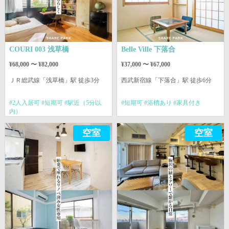
COURI 003 浅草橋
Belle Ville 下落合
¥68,000 〜 ¥82,000
¥37,000 〜 ¥67,000
ＪＲ総武線
「浅草橋」駅 徒歩3分
西武新宿線
「下落合」駅 徒歩6分
#2人入居可 #短期可 #駅近（5分以
#短期可 #浴槽あり #家具付き
内）
空室
空室