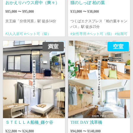
おかえりハウス府中（爽々）
猫のしっぽ 柏の葉
¥85,000 〜 ¥95,000
¥33,000 〜 ¥38,000
京王線
「分倍河原」駅 徒歩14分
つくばエクスプレス
「柏の葉キャン
パス」駅 徒歩25分
#2人入居可 #ペット可（猫）
#女性専用 #ペット可（猫） #短期可
満室
空室
ＳＴＥＬＬＡ船橋_鎌ケ谷
THE DAY 浅草橋
¥22,800 〜 ¥24,800
¥94,000 〜 ¥140,000