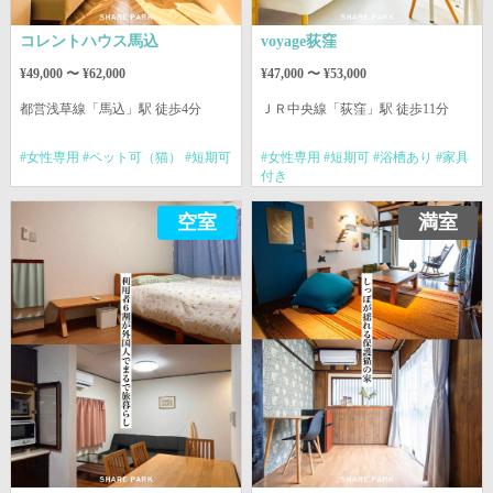
コレントハウス馬込
voyage荻窪
¥49,000 〜 ¥62,000
¥47,000 〜 ¥53,000
都営浅草線
「馬込」駅 徒歩4分
ＪＲ中央線
「荻窪」駅 徒歩11分
#女性専用 #ペット可（猫） #短期可
#女性専用 #短期可 #浴槽あり #家具
付き
空室
満室