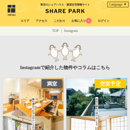
Language ▼
東京のシェアハウス・賃貸住宅情報サイト
エリア
アクセス
こだわり
お気に入り
0
ログイン
TOP
|
Instagram
Instagramで紹介した物件やコラムはこちら
満室
空室予定